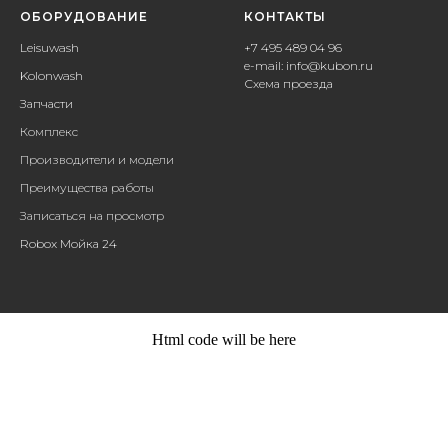
ОБОРУДОВАНИЕ
КОНТАКТЫ
Leisuwash
+
7 495 489 04 96
e-mail:
info@kubon.ru
Kolonwash
Схема проезда
Запчасти
Комплекс
Производители и модели
Преимущества работы
Записаться на просмотр
Robox Мойка 24
Html code will be here